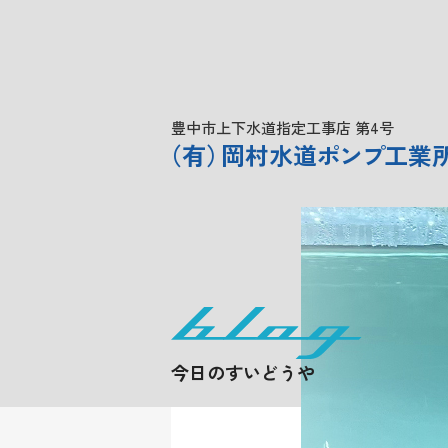
豊中市上下水道指定工事店 第4号
（
有
）
岡村水道
ポンプ
工業
今日のすいどうや