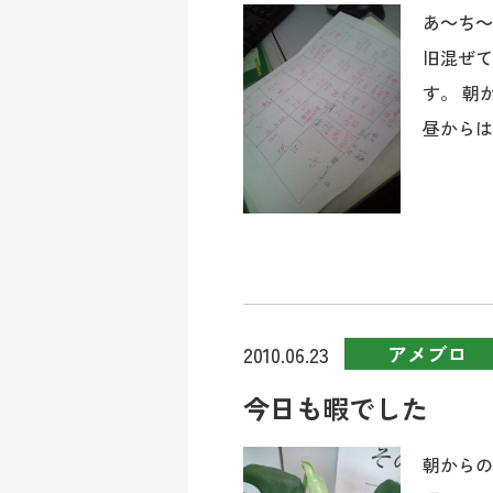
あ～ち～
旧混ぜて
す。 朝
昼からはス
アメブロ
2010.06.23
今日も暇でした
朝からの