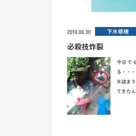
下水修理
2010.06.30
必殺技炸裂
今日で
る・・・
水詰まり
てきたんで