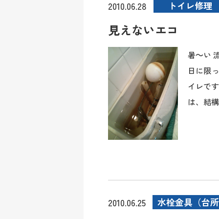
トイレ修理
2010.06.28
見えないエコ
暑～い 
日に限っ
イレです
は、結構地
水栓金具（台所
2010.06.25