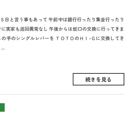
５日と言う事もあって 午前中は銀行行ったり集金行ったり
でに実家も巡回異常なし 午後からは蛇口の交換に行ってきま
この手のシングルレバーを ＴＯＴＯのＨＩ-Ｇに交換してき
..
続きを見る