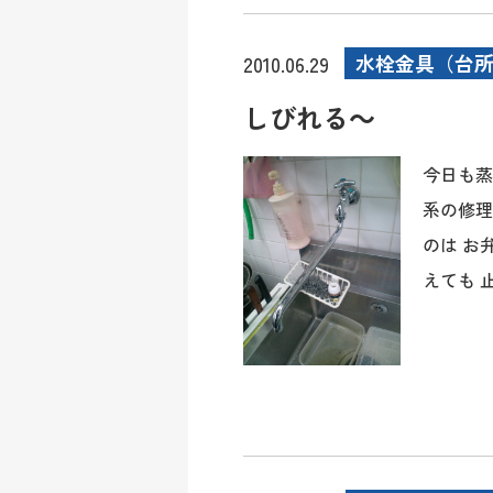
水栓金具（台
2010.06.29
しびれる～
今日も蒸
系の修理
のは お
えても 止水