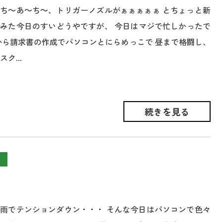
ち～あ～ち～、トリガーノズルがぁぁぁぁぁ とちょっと新
みた今日のすいどうやですが、 今日はマジで忙しかったで
から請求書の作成でパソコンとにらめっこで 昼まで格闘し、
ク...
続きを見る
雨でテンションダウン・・・ そんな今日はパソコンで色々