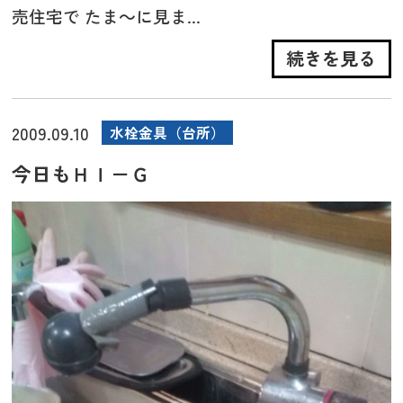
売住宅で たま～に見ま...
続きを見る
2009.09.10
水栓金具（台所）
今日もＨＩ－Ｇ