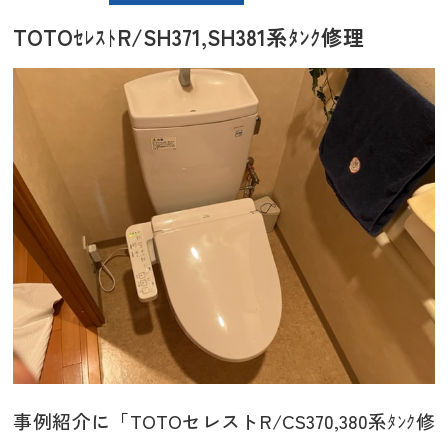
TOTOｾﾚｽﾄR/SH371,SH381系ﾀﾝｸ修理
事例紹介に「TOTOセレストR/CS370,380系ﾀﾝｸ修