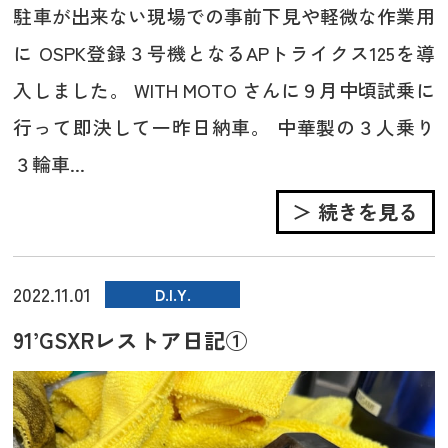
駐車が出来ない現場での事前下見や軽微な作業用
に OSPK登録３号機となるAPトライクス125を導
入しました。 WITH MOTO さんに９月中頃試乗に
行って即決して一昨日納車。 中華製の３人乗り
３輪車...
＞ 続きを見る
2022.11.01
D.I.Y.
91’GSXRレストア日記①