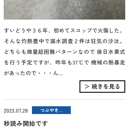
すいどうや３６年、初めてスコップで火傷した。
そんな灼熱豊中で漏水調査２件は狂気の沙汰。
どちらも微量超困難パターンなので 後日水素式
を行う予定ですが、昨年も37℃で 機械の熱暴走
があったので・・・ん...
＞ 続きを見る
2023.07.28
つぶやき…
秒読み開始です