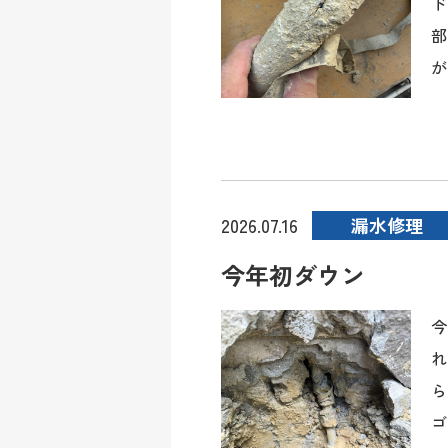
ド
部
が
漏水修理
2026.07.16
今年初ダウン
今
れ
ら
ゴ