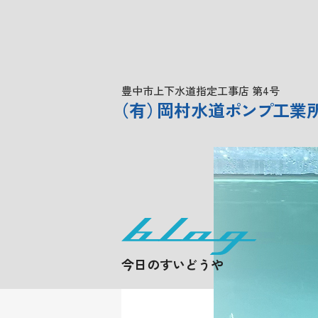
豊中市上下水道指定工事店 第4号
（
有
）
岡村水道
ポンプ
工業
今日のすいどうや