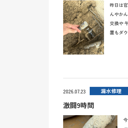
昨日は
んやかん
交換や 
置もダウン
漏水修理
2026.07.23
激闘9時間
今