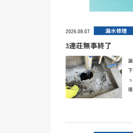
漏水修理
2026.08.07
3連荘無事終了
漏
下
っ
復