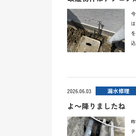
今
は
を
込
漏水修理
2026.06.03
よ～降りましたね
昨
テ