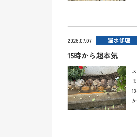
漏水修理
2026.07.07
15時から超本気
ス
ま
1
か