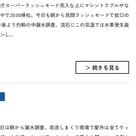
官庁スーパーラッシュモード突入な上にマシントラブルやな
やで20:00帰社。今日も朝から民間ラッシュモードで蛇口の
午後より灼熱の中漏水調査。流石にこの気温では水素発生装
し...
＞ 続きを見る
日は朝から漏水調査。改造しまくり現場で屋外は全てウッ