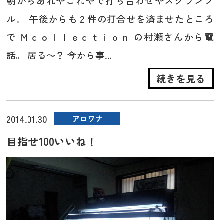
朝からあれやこれやで打ち合わせやスクランブ
ル。 午後からも２件の打合せを済ませたところ
で Ｍｃｏｌｌｅｃｔｉｏｎ の村瀬さんから電
話。 居る～？ 今から事...
続きを見る
2014.01.30
アロワナ
目指せ100いいね！