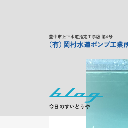
豊中市上下水道指定工事店 第4号
（
有
）
岡村水道
ポンプ
工業
今日のすいどうや