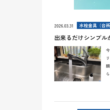
水栓金具（台
2026.03.31
出来るだけシンプル
今
リ
類
ら