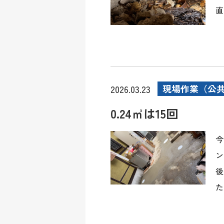
直
現場作業（公
2026.03.23
0.24㎥は15回
今
ン
後
た