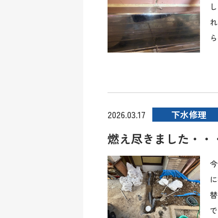
し
れ
ら
下水修理
2026.03.17
燃え尽きました・・
今
に
替
で