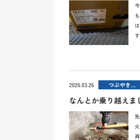
今
も
は
す
つぶやき…
2026.03.26
なんとか乗り越えま
先
火
再