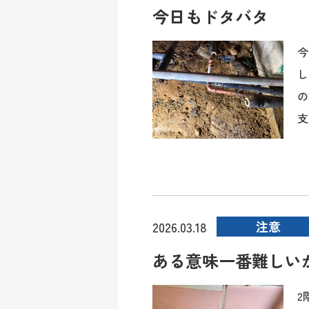
今日もドタバタ
今
し
の
支
注意
2026.03.18
ある意味一番難しい
2