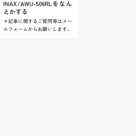
INAX/AWU-506RLをなん
とかする
＊記事に関するご質問等はメー
ルフォームからお願いします。
尚、商品情報や施工方法（レシ
ピ）等はお答え致しかねますの
でご理解願います。 センサー
は反応するのみ水が出ない。こ
んな場合に考えれるのが止水ま
わり...