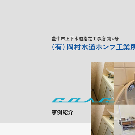
豊中市上下水道指定工事店 第4号
（
有
）
岡村水道
ポンプ
工業
事例紹介