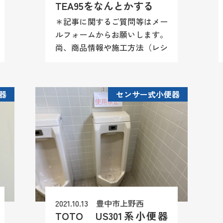
TEA95をなんとかする
＊記事に関するご質問等はメー
ルフォームからお願いします。
尚、商品情報や施工方法（レシ
ピ）等はお答え致しかねますの
でご理解願います。 売れに売
れたTEA95。TOTOからアフタ
器
センサー式小便器
ーパーツの供給も終わりどな...
2021.10.13 豊中市上野西
TOTO US301系小便器