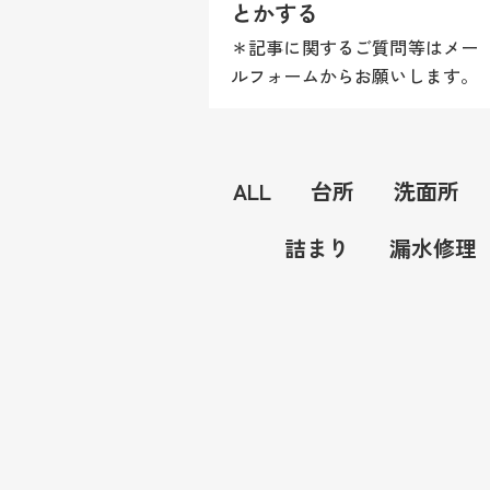
とかする
＊記事に関するご質問等はメー
ルフォームからお願いします。
尚、商品情報や施工方法（レシ
ピ）等はお答え致しかねますの
でご理解願います。 ＴＯＴＯ
ALL
台所
洗面所
小便センサー/ＴＥＡ90（ＡＣ
100）。部品供給終了に伴いシ...
詰まり
漏水修理