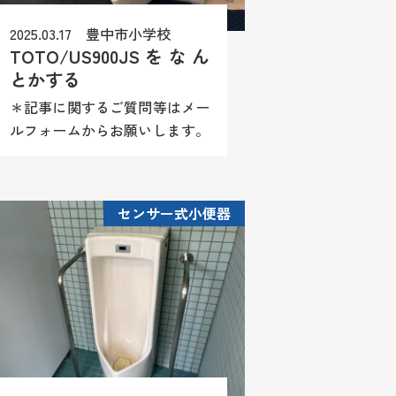
2025.03.17 豊中市小学校
TOTO/US900JSをなん
とかする
＊記事に関するご質問等はメー
ルフォームからお願いします。
尚、商品情報や施工方法（レシ
ピ）等はお答え致しかねますの
でご理解願います。
センサー式小便器
TOTO/US900JS小便器。 セン
サー部に赤ランプがつきっぱな
し...