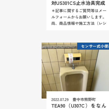
対US301CS止水治具完成
＊記事に関するご質問等はメー
ルフォームからお願いします。
尚、商品情報や施工方法（レシ
ピ）等はお答え致しかねますの
でご理解願います。 今回はこ
のナットを外す治具を作成しま
センサー式小便
す。治具作成の最大の理由はこ
の薄...
2022.07.29 豊中市熊野町
TEA90（U307C）をなん