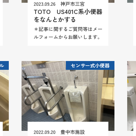
2023.09.26 神戸市三宮
TOTO US401C系小便器
をなんとかする
＊記事に関するご質問等はメー
ルフォームからお願いします。
尚、商品情報や施工方法（レシ
ピ）等はお答え致しかねますの
でご理解願います。 TOTO
ル
センサー式小便器
US401C系小便器。TOTO純正
部品供給が終わりお困りの...
2022.09.20 豊中市施設