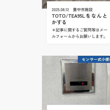
2025.08.12 豊中市施設
TOTO/TEA95Lをなんと
かする
＊記事に関するご質問等はメー
ルフォームからお願いします。
尚、商品情報や施工方法（レシ
ピ）等はお答え致しかねますの
でご理解願います。
センサー式小便
TOTO/TEA95Lの動作不良。一
部純正パーツも残っています
が、セ...