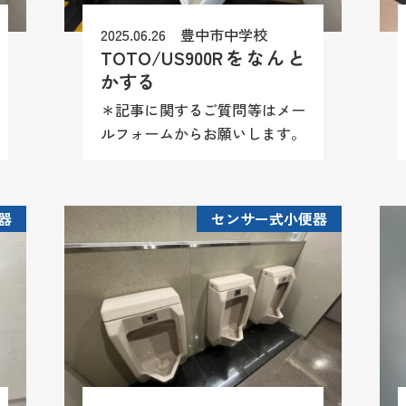
2025.06.26 豊中市中学校
TOTO/US900Rをなんと
かする
＊記事に関するご質問等はメー
ルフォームからお願いします。
尚、商品情報や施工方法（レシ
ピ）等はお答え致しかねますの
でご理解願います。
器
センサー式小便器
TOTO/US900Rの赤ランプつき
っぱなし。この場合は、センサ
ー、...