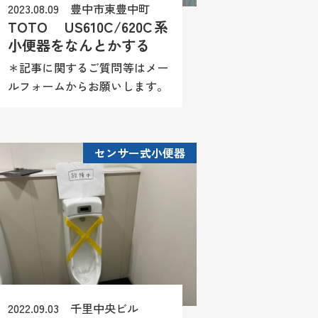
2023.08.09 豊中市東豊中町
TOTO US610C/620C系
小便器をなんとかする
＊記事に関するご質問等はメー
ルフォームからお願いします。
尚、商品情報や施工方法（レシ
ピ）等はお答え致しかねますの
でご理解願います。 センサー
センサー式小便器
式自動洗浄小便器
（US610C/AC100） センサーが
働か...
2022.09.03 千里中央ビル