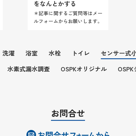
をなんとかする
＊記事に関するご質問等はメー
ルフォームからお願いします。
尚、商品情報や施工方法（レシ
ピ）等はお答え致しかねますの
でご理解願います。 センサー
洗濯
浴室
水栓
トイレ
センサー式
式自動洗浄小便器
（US301CS/AC100V） センサー
水素式漏水調査
OSPKオリジナル
OSP
が...
お問合せ