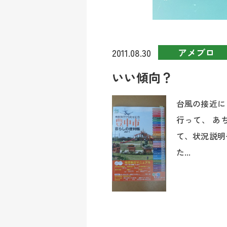
アメブロ
2011.08.30
いい傾向？
台風の接近に
行って、 あ
て、状況説明
た...