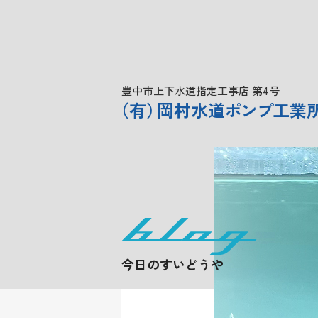
豊中市上下水道指定工事店 第4号
（
有
）
岡村水道
ポンプ
工業
今日のすいどうや