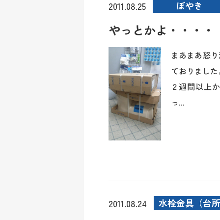
ぼやき
2011.08.25
やっとかよ・・・・
まあまあ怒り
ておりました
２週間以上か
っ...
水栓金具（台
2011.08.24