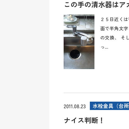
この手の清水器はア
２５日近くは
面で半角文字
の交換、 そ
っ...
水栓金具（台所
2011.08.23
ナイス判断！