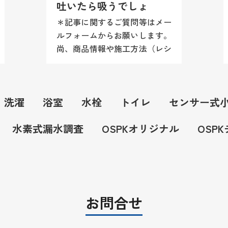
吐いたら吸うでしょ
＊記事に関するご質問等はメー
ルフォームからお願いします。
尚、商品情報や施工方法（レシ
ピ）等はお答え致しかねますの
でご理解願います。 良くある
詰まりの中でも圧倒的に多いの
洗濯
浴室
水栓
トイレ
センサー式
が台所の排水詰まり。詰まる原
因は...
水素式漏水調査
OSPKオリジナル
OSP
お問合せ