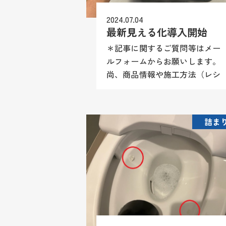
2024.07.04
最新見える化導入開始
＊記事に関するご質問等はメー
ルフォームからお願いします。
尚、商品情報や施工方法（レシ
ピ）等はお答え致しかねますの
でご理解願います。 注文ひと
月待ちで新しいアイテムが届き
詰ま
ました。 毎度お馴染みREX工
業...