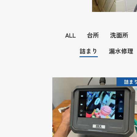
ALL
台所
洗面所
詰まり
漏水修理
詰ま