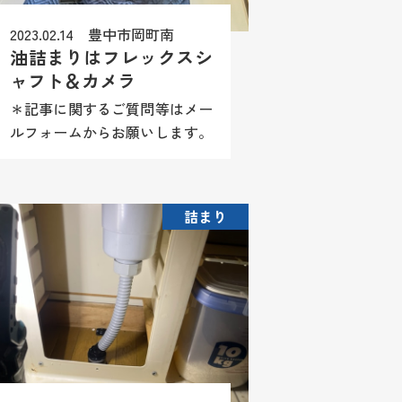
2023.02.14 豊中市岡町南
油詰まりはフレックスシ
ャフト＆カメラ
＊記事に関するご質問等はメー
ルフォームからお願いします。
尚、商品情報や施工方法（レシ
ピ）等はお答え致しかねますの
でご理解願います。 排水が流
詰まり
れないとの事で伺ったらこれ。
小口径桝に油の塊がべっとりで
固形...