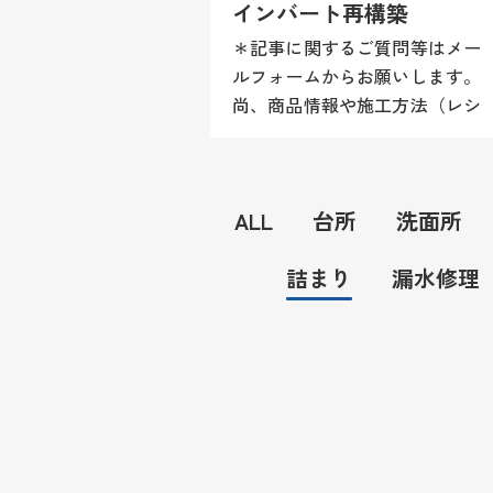
インバート再構築
＊記事に関するご質問等はメー
ルフォームからお願いします。
尚、商品情報や施工方法（レシ
ピ）等はお答え致しかねますの
でご理解願います。 写真では
ちょっとわかりにくいですが桝
ALL
台所
洗面所
の底に大きな穴が開いて水漏れ
し下...
詰まり
漏水修理