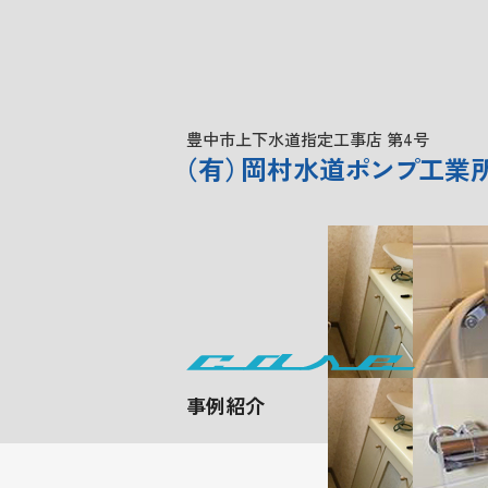
豊中市上下水道指定工事店 第4号
（
有
）
岡村水道
ポンプ
工業
事例紹介