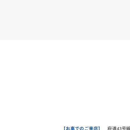
【お車でのご来店】
府道43号