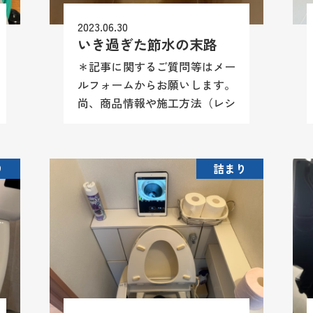
2023.06.30
いき過ぎた節水の末路
＊記事に関するご質問等はメー
ルフォームからお願いします。
尚、商品情報や施工方法（レシ
ピ）等はお答え致しかねますの
でご理解願います。 イレが流
れない・・・15年前に弊社がリ
り
詰まり
モデルさせていただいたお客様
か...