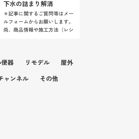
下水の詰まり解消
＊記事に関するご質問等はメー
ルフォームからお願いします。
尚、商品情報や施工方法（レシ
ピ）等はお答え致しかねますの
でご理解願います。 今回のネ
タは、下水の詰まり解消です。
小便器
リモデル
屋外
改めて思ったのですが、この下
水...
Kチャンネル
その他