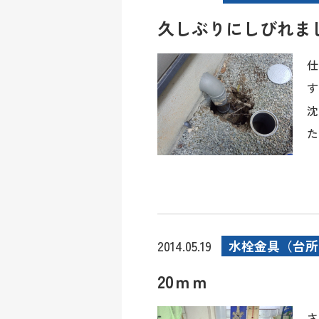
久しぶりにしびれま
仕
す
沈
た
水栓金具（台所
2014.05.19
20ｍｍ
さ