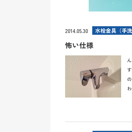
水栓金具（手
2014.05.30
怖い仕様
ん
す
の
わ