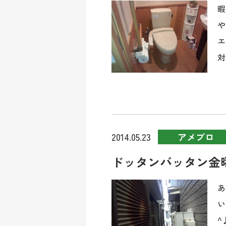
暇
や
エ
対
アメブロ
2014.05.23
ドッタンバッタン金
あ
い
^