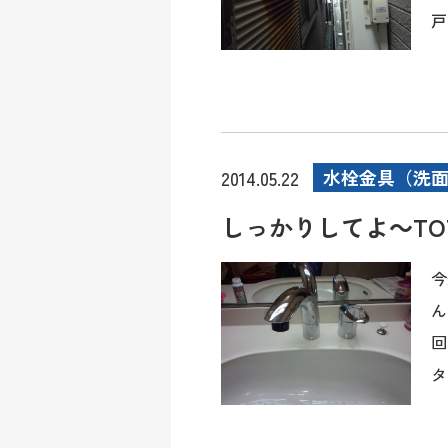
戸
水栓金具（洗
2014.05.22
しっかりしてよ～TO
今
ん
回
タ