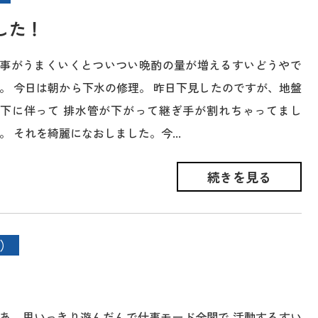
した！
事がうまくいくとついつい晩酌の量が増えるすいどうやで
。 今日は朝から下水の修理。 昨日下見したのですが、地盤
下に伴って 排水管が下がって継ぎ手が割れちゃってまし
。 それを綺麗になおしました。今...
続きを見る
）
あ、思いっきり遊んだんで仕事モード全開で 活動するすい