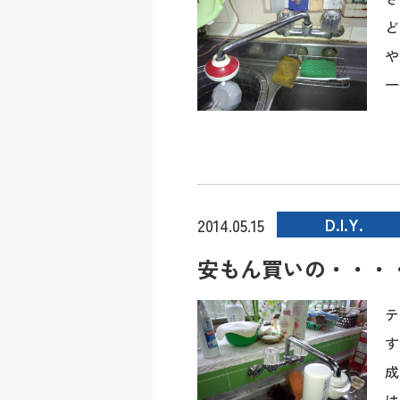
ど
や
一
D.I.Y.
2014.05.15
安もん買いの・・・
テ
す
成