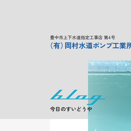
豊中市上下水道指定工事店 第4号
（
有
）
岡村水道
ポンプ
工業
今日のすいどうや