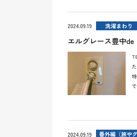
洗濯まわり
2024.09.19
エルグレース豊中de
T
た
特
で
番外編（旅や
2024.09.19