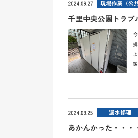
現場作業（公
2024.09.27
千里中央公園トラブ
今
排
よ
鎖
漏水修理
2024.09.25
あかんかった・・・