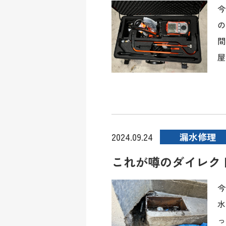
今
の
間
屋
漏水修理
2024.09.24
これが噂のダイレク
今
水
っ