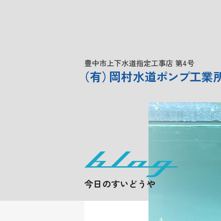
豊中市上下水道指定工事店 第4号
（
有
）
岡村水道
ポンプ
工業
今日のすいどうや