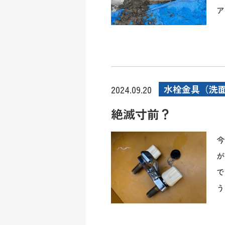
ア
水栓金具（洗
2024.09.20
絶滅寸前？
今
が
で
う