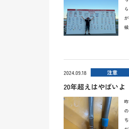
ら
が
候
注意
2024.09.18
20年超えはやばいよ
昨
の
ち