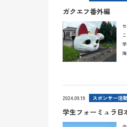
ガクエフ番外編
セ
こ
学
海
スポンサー活
2024.09.19
学生フォーミュラ日本
今