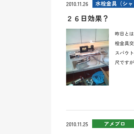
水栓金具（シャ
2010.11.26
２６日効果？
昨日とは
栓金具交
スパウト
尺ですが、
アメブロ
2010.11.25