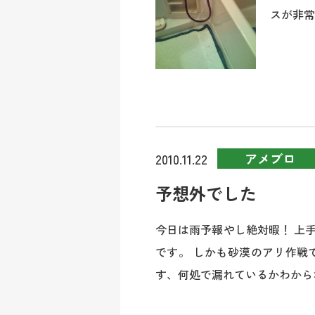
スが非常に
アメブロ
2010.11.22
予想外でした
今日は雨予報やし絶対暇！ 上
です。 しかも砂漠のアリ作戦
す、何処で漏れているかわからない