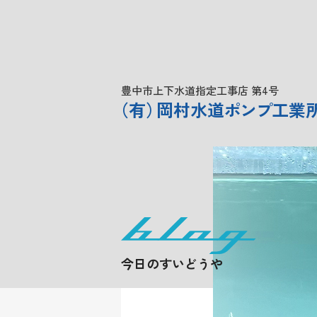
豊中市上下水道指定工事店 第4号
（
有
）
岡村水道
ポンプ
工業
今日のすいどうや