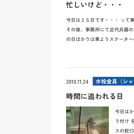
忙しいけど・・・
今日は２５日です・・・ って
その後、事務所にて近代兵器の
の日ばかりは車よりスクーターの.
水栓金具（シャ
2010.11.24
時間に追われる日
今日はか
り付け 
スの蛇口