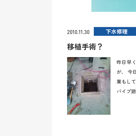
下水修理
2010.11.30
移植手術？
昨日早
が、 今
業もして
パイプ廻り