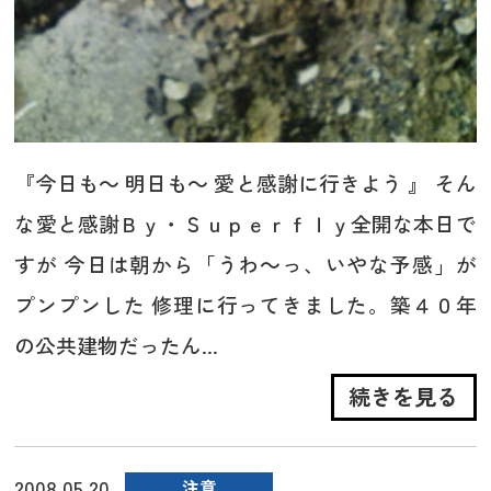
『今日も～ 明日も～ 愛と感謝に行きよう 』 そん
な愛と感謝Ｂｙ・Ｓｕｐｅｒｆｌｙ全開な本日で
すが 今日は朝から「うわ～っ、いやな予感」が
プンプンした 修理に行ってきました。築４０年
の公共建物だったん...
続きを見る
2008.05.20
注意