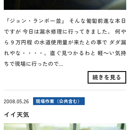
『ジョン・ランボー並』 そんな匍匐前進な本日
ですが 今日は漏水修理に行ってきました。 何や
ら９万円程 の水道使用量が来たとの事で ダダ漏
れやな・・・・。直ぐ見つかるわと 軽～い気持
ちで現場に行ったので...
続きを見る
2008.05.26
現場作業（公共含む）
イイ天気