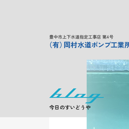
豊中市上下水道指定工事店 第4号
（
有
）
岡村水道
ポンプ
工業
今日のすいどうや