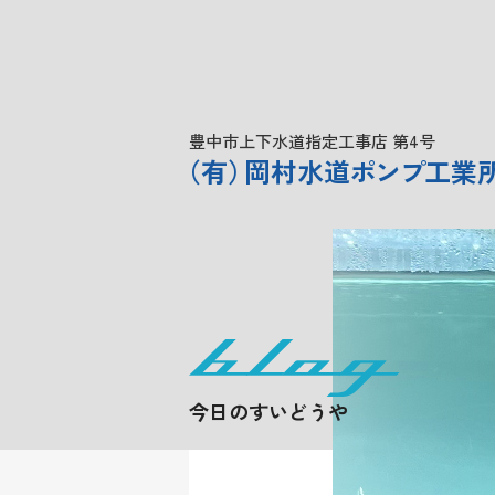
豊中市上下水道指定工事店 第4号
（
有
）
岡村水道
ポンプ
工業
今日のすいどうや