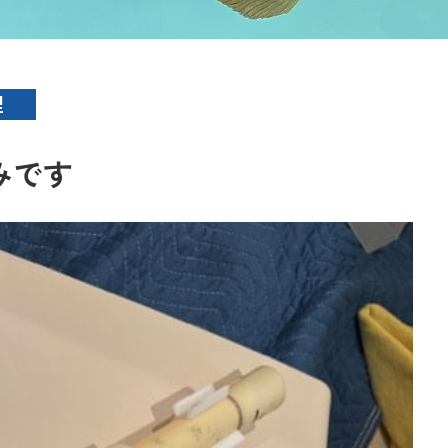
理
みです