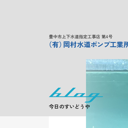
豊中市上下水道指定工事店 第4号
（
有
）
岡村水道
ポンプ
工業
今日のすいどうや