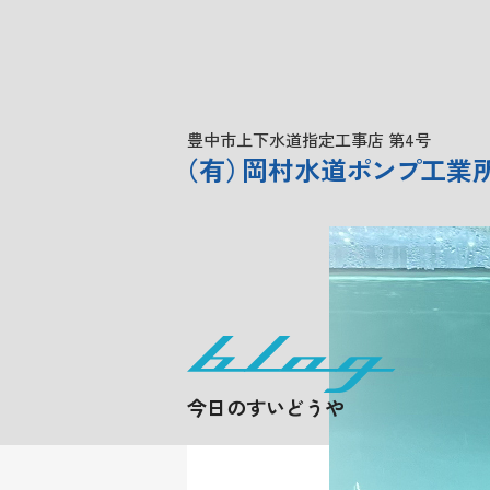
豊中市上下水道指定工事店 第4号
（
有
）
岡村水道
ポンプ
工業
今日のすいどうや