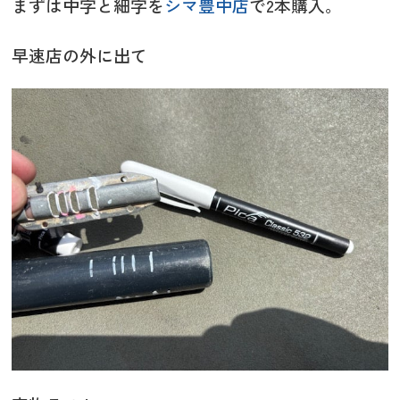
まずは中字と細字を
シマ豊中店
で2本購入。
早速店の外に出て