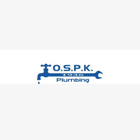
（
有
）
岡村水道
ポンプ
工業所
受付時間 8:00 ～ 17:00
（土・日曜日･祝日を除く）