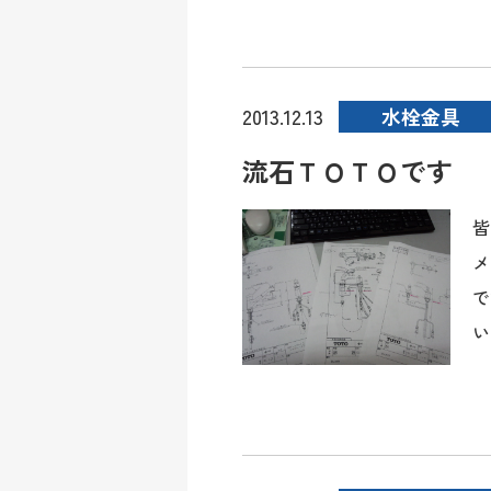
水栓金具
2013.12.13
流石ＴＯＴＯです
皆
メ
で
い