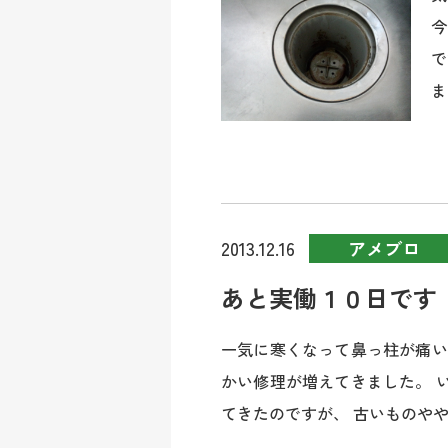
今
で
ま
アメブロ
2013.12.16
あと実働１０日です
一気に寒くなって鼻っ柱が痛い
かい修理が増えてきました。 
てきたのですが、 古いものややや