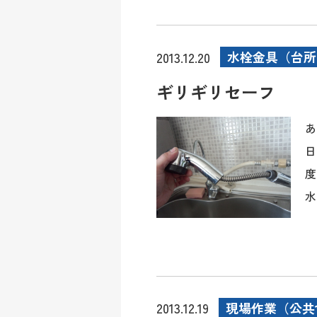
水栓金具（台所
2013.12.20
ギリギリセーフ
あ
日
度
水
現場作業（公共
2013.12.19