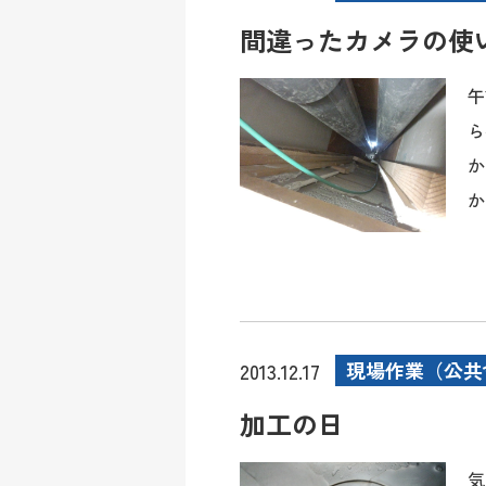
間違ったカメラの使
午
ら
か
か
現場作業（公共
2013.12.17
加工の日
気