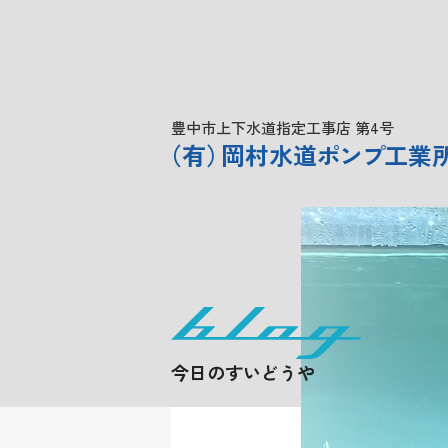
豊中市上下水道指定工事店 第4号
（
有
）
岡村水道
ポンプ
工業
今日のすいどうや