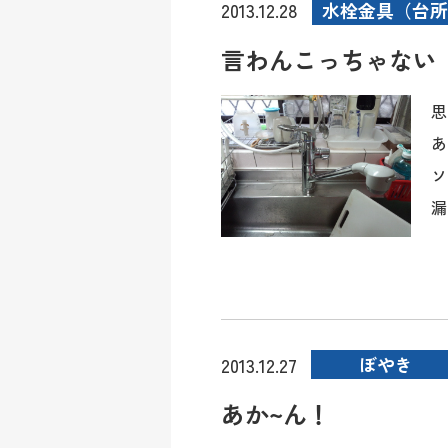
水栓金具（台所
2013.12.28
言わんこっちゃない
思
あ
ソ
漏
ぼやき
2013.12.27
あか~ん！