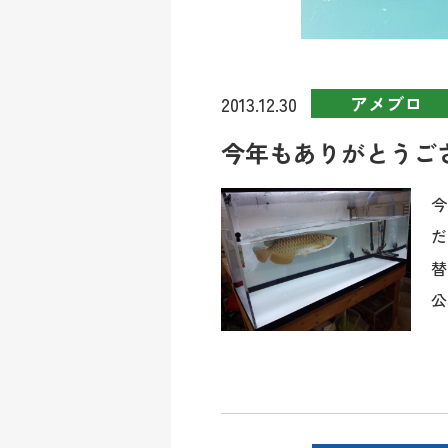
アメブロ
2013.12.30
今年もありがとうご
今
だ
替
公