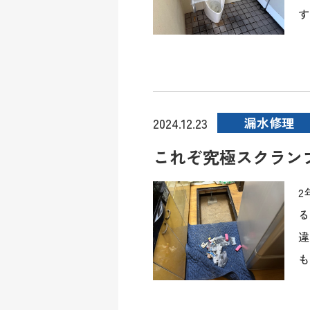
す
漏水修理
2024.12.23
これぞ究極スクラン
2
る
違
も