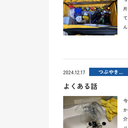
片
て
ん
つぶやき…
2024.12.17
よくある話
今
か
介