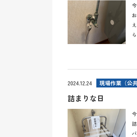
今
お
え
ら
現場作業（公
2024.12.24
詰まりな日
今
詰
パ