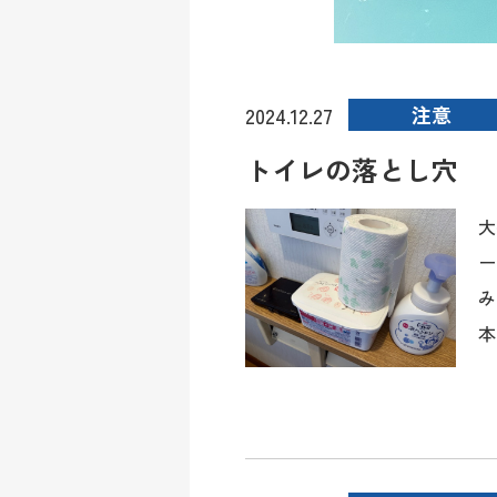
注意
2024.12.27
トイレの落とし穴
大
ー
み
本