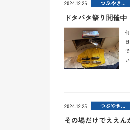
つぶやき…
2024.12.26
ドタバタ祭り開催中
何
日
で
い
つぶやき…
2024.12.25
その場だけでええん