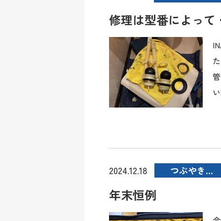
修理は型番によって
I
た
管
い
つぶやき…
2024.12.18
年末恒例
今