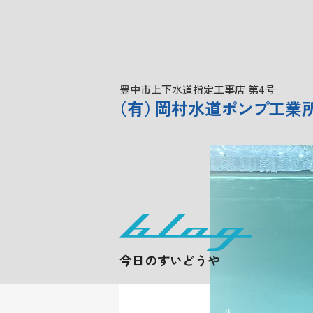
豊中市上下水道指定工事店 第4号
（
有
）
岡村水道
ポンプ
工業
今日のすいどうや