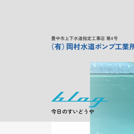
豊中市上下水道指定工事店 第4号
（
有
）
岡村水道
ポンプ
工業
今日のすいどうや