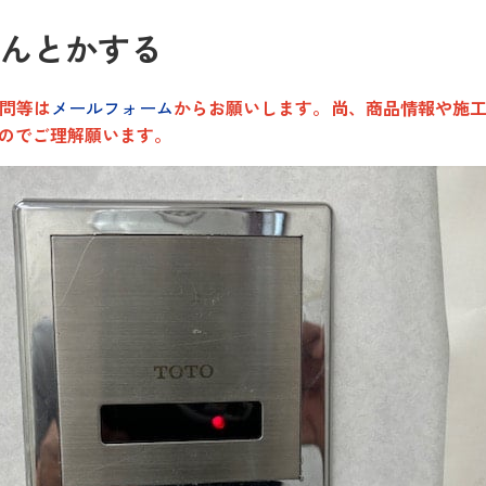
をなんとかする
問等は
メールフォーム
からお願いします。
尚
、商品情報や施
のでご理解願います。