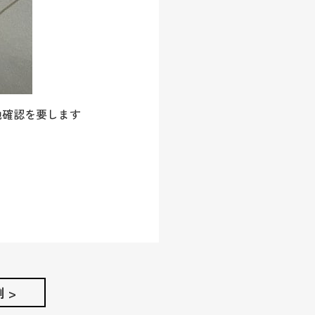
地確認を要します
 >