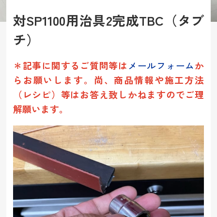
対SP1100用治具2完成TBC（タブ
チ）
＊記事に関するご質問等は
メールフォーム
か
らお願いします。
尚
、商品情報や施工方法
（レシピ）等は
お答え致しかねますのでご理
解願います。