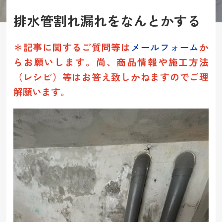
排水管割れ漏れをなんとかする
＊記事に関するご質問等は
メールフォーム
か
らお願いします。
尚
、商品情報や施工方法
（レシピ）等は
お答え致しかねますのでご理
解願います。